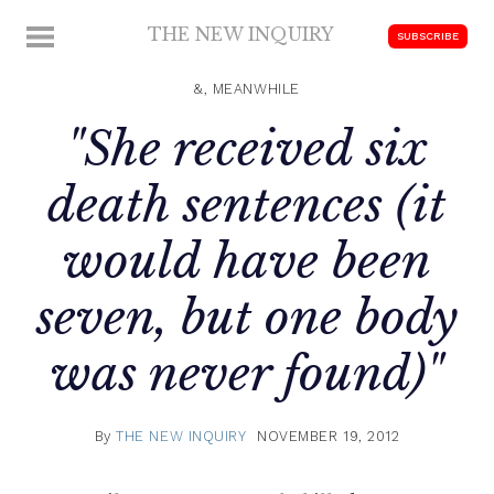
Skip
THE NEW INQUIRY
MENU
SUBSCRIBE
to
modern
content
scholarship
&, MEANWHILE
"She received six
death sentences (it
would have been
seven, but one body
was never found)"
By
THE NEW INQUIRY
NOVEMBER 19, 2012