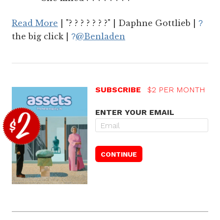
Read More
| "? ? ? ? ? ? ?" | Daphne Gottlieb |
?
the big click |
@Benladen
?
SUBSCRIBE
$2 PER MONTH
ENTER YOUR EMAIL