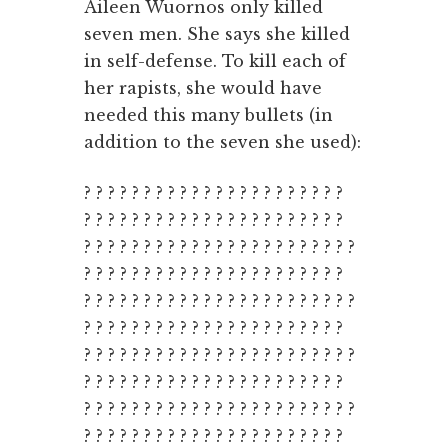
Aileen Wuornos only killed
seven men. She says she killed
in self-defense. To kill each of
her rapists, she would have
needed this many bullets (in
addition to the seven she used):
? ? ? ? ? ? ? ? ? ? ? ? ? ? ? ? ? ? ? ? ? ?
? ? ? ? ? ? ? ? ? ? ? ? ? ? ? ? ? ? ? ? ? ?
? ? ? ? ? ? ? ? ? ? ? ? ? ? ? ? ? ? ? ? ? ? ?
? ? ? ? ? ? ? ? ? ? ? ? ? ? ? ? ? ? ? ? ? ?
? ? ? ? ? ? ? ? ? ? ? ? ? ? ? ? ? ? ? ? ? ? ?
? ? ? ? ? ? ? ? ? ? ? ? ? ? ? ? ? ? ? ? ? ?
? ? ? ? ? ? ? ? ? ? ? ? ? ? ? ? ? ? ? ? ? ? ?
? ? ? ? ? ? ? ? ? ? ? ? ? ? ? ? ? ? ? ? ? ?
? ? ? ? ? ? ? ? ? ? ? ? ? ? ? ? ? ? ? ? ? ? ?
? ? ? ? ? ? ? ? ? ? ? ? ? ? ? ? ? ? ? ? ? ?